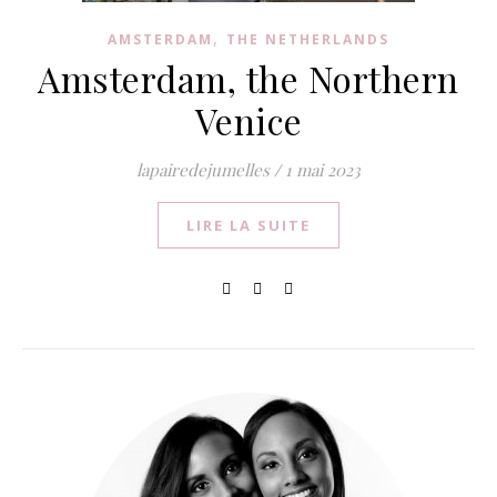
,
AMSTERDAM
THE NETHERLANDS
Amsterdam, the Northern
Venice
lapairedejumelles
/
1 mai 2023
LIRE LA SUITE