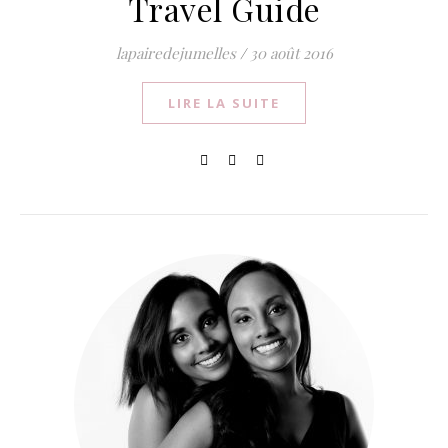
Travel Guide
lapairedejumelles
/
30 août 2016
LIRE LA SUITE