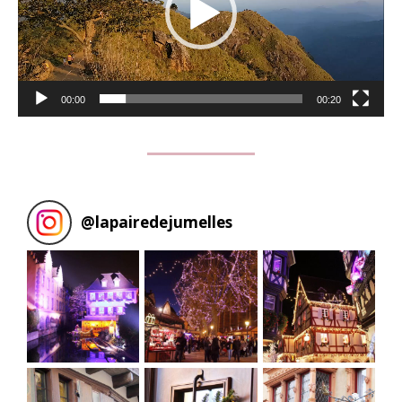
00:00
00:20
@
lapairedejumelles