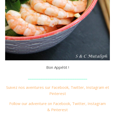
Bon Appétit !
_________________________________
Suivez nos aventures sur
Fac
ebook
,
Twitter
,
Instagram
et
Pinterest
Follow our adventure on
Facebook
,
Twitter
,
Instagram
&
Pinterest