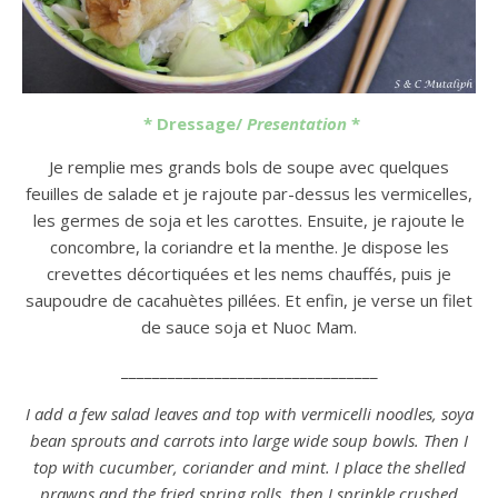
* Dressage/
Presentation
*
Je remplie mes grands bols de soupe avec quelques
feuilles de salade et je rajoute par-dessus les vermicelles,
les germes de soja et les carottes. Ensuite, je rajoute le
concombre, la coriandre et la menthe. Je dispose les
crevettes décortiquées et les nems chauffés, puis je
saupoudre de cacahuètes pillées. Et enfin, je verse un filet
de sauce soja et Nuoc Mam.
_________________________________
I add a few salad leaves and top with vermicelli noodles, soya
bean sprouts and carrots into large wide soup bowls. Then I
top with cucumber, coriander and mint. I place the shelled
prawns and the fried spring rolls, then I sprinkle crushed