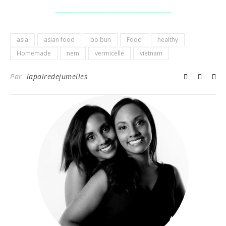
_________________________________
asia
asian food
bo bun
Food
healthy
Homemade
nem
vermicelle
vietnam
Par
lapairedejumelles