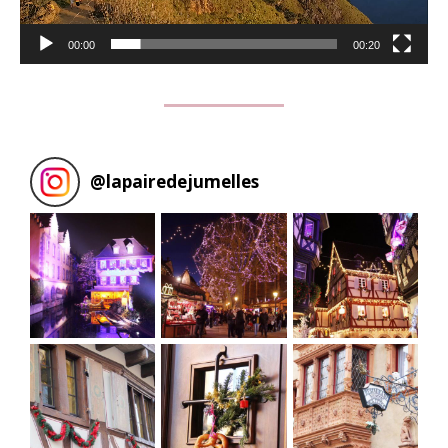
00:00
00:20
@
lapairedejumelles