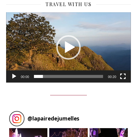
TRAVEL WITH US
Lecteur
vidéo
00:00
00:20
@
lapairedejumelles