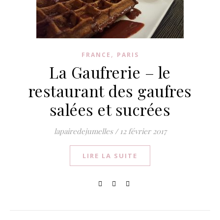
,
FRANCE
PARIS
La Gaufrerie – le
restaurant des gaufres
salées et sucrées
lapairedejumelles
/
12 février 2017
LIRE LA SUITE