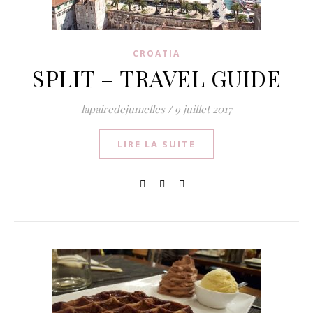
CROATIA
SPLIT – TRAVEL GUIDE
lapairedejumelles
/
9 juillet 2017
LIRE LA SUITE