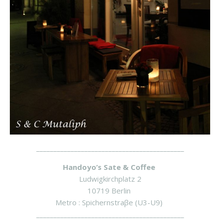
___________________________________________
Handoyo’s Sate & Coffee
Ludwigkirchplatz 2
10719 Berlin
Metro : Spichernstraβe (U3-U9)
___________________________________________