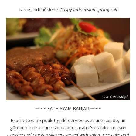
Nems indonésien /
Crispy Indonesian spring roll
~~~~ SATE AYAM BANJAR ~~~~
Brochettes de poulet grillé servies avec une salade, un
gâteau de riz et une sauce aux cacahuètes faite-maison
/
Barbecued chicken skewers served with salad, rice cake and