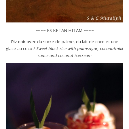
~~~~ ES KETAN HITAM ~~~~
Riz noir avec du sucre de palme, du lait de coco et une
glace au coco /
Sweet black rice with palmsugar, coconutmilk
sauce and coconut icecream