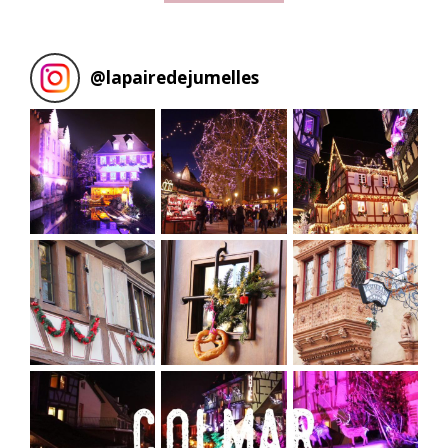
@
lapairedejumelles