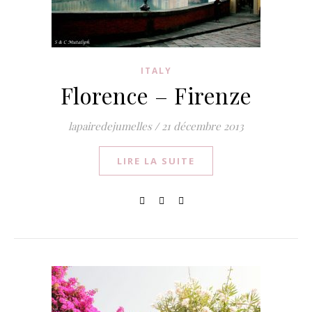
ITALY
Florence – Firenze
lapairedejumelles
/
21 décembre 2013
LIRE LA SUITE