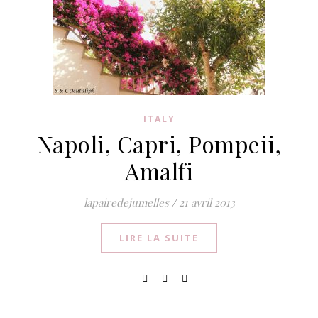
ITALY
Napoli, Capri, Pompeii,
Amalfi
lapairedejumelles
/
21 avril 2013
LIRE LA SUITE