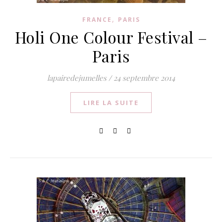
,
FRANCE
PARIS
Holi One Colour Festival –
Paris
lapairedejumelles
/
24 septembre 2014
LIRE LA SUITE