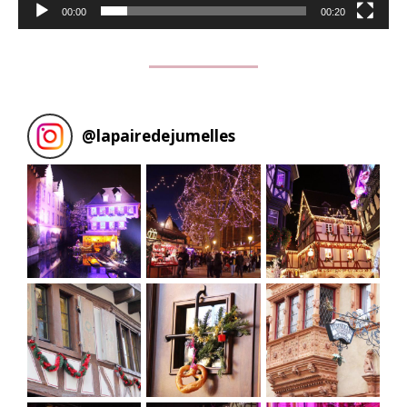
00:00
00:20
@
lapairedejumelles