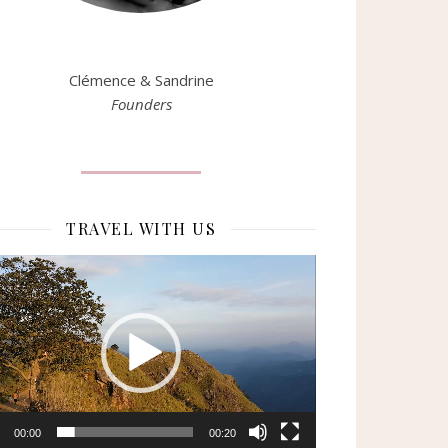
Clémence & Sandrine
Founders
TRAVEL WITH US
eur
o
00:00
00:20