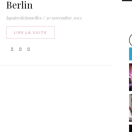
Berlin
lapairedejumelles
/
30 novembre 2013
LIRE LA SUITE