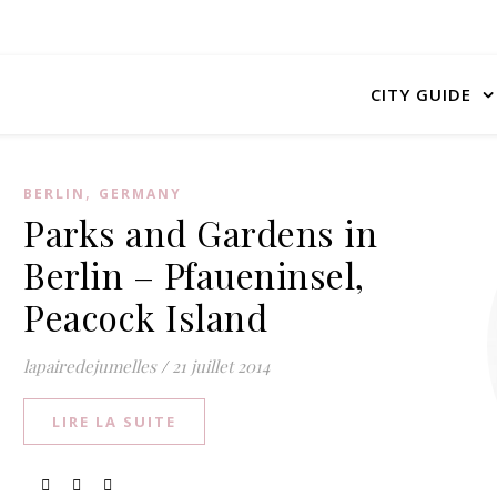
CITY GUIDE
,
BERLIN
GERMANY
Parks and Gardens in
Berlin – Pfaueninsel,
Peacock Island
lapairedejumelles
/
21 juillet 2014
LIRE LA SUITE