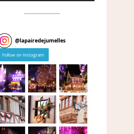
@
lapairedejumelles
Follow on Instagram