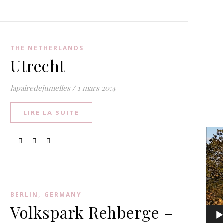
THE NETHERLANDS
Utrecht
lapairedejumelles
/
1 mars 2014
LIRE LA SUITE
Lect
vidé
,
BERLIN
GERMANY
Volkspark Rehberge –